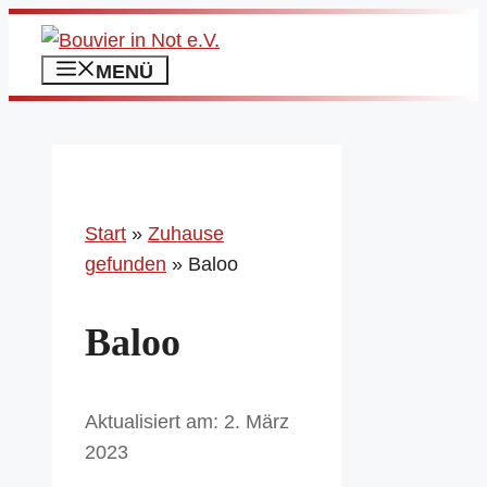
Zum
Inhalt
MENÜ
springen
Start
»
Zuhause
gefunden
»
Baloo
Baloo
2. März
2023