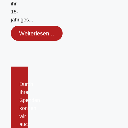
ihr
15-
jähriges...
Weiterlesen...
Durch
Ihre
Spenden
können
wir
auch