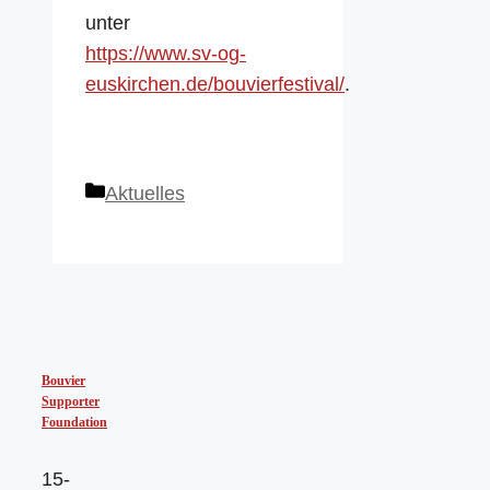
unter
https://www.sv-og-
euskirchen.de/bouvierfestival/
.
Kategorien
Aktuelles
Bouvier
Supporter
Foundation
15-