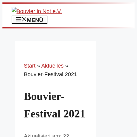
Zum
Inhalt
MENÜ
springen
Start
»
Aktuelles
»
Bouvier-Festival 2021
Bouvier-
Festival 2021
22.