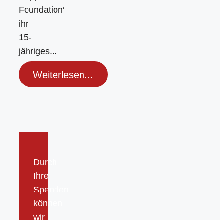
Foundation‘
ihr
15-
jähriges...
Weiterlesen...
Durch
Ihre
Spenden
können
wir