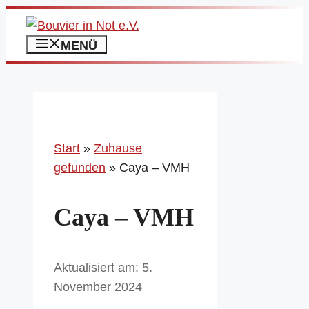
Zum
Inhalt
MENÜ
springen
Start
»
Zuhause
gefunden
»
Caya – VMH
Caya – VMH
5.
November 2024