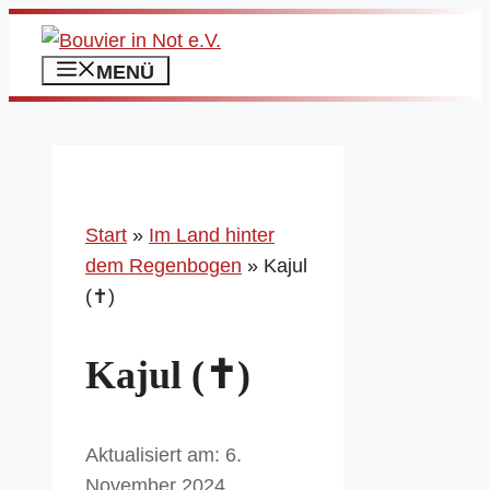
Zum
Inhalt
MENÜ
springen
Start
»
Im Land hinter
dem Regenbogen
»
Kajul
(✝)
Kajul (✝)
6.
November 2024