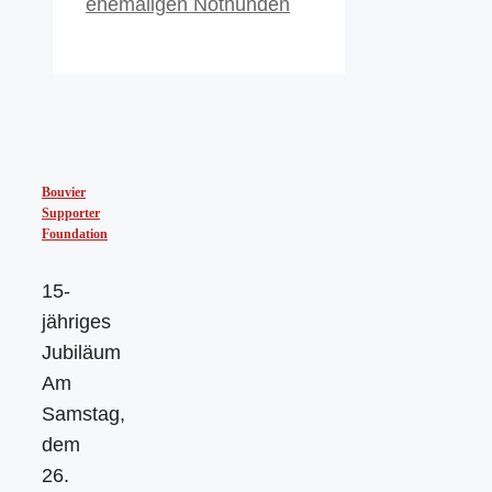
ehemaligen Nothunden
Bouvier
Supporter
Foundation
15-
jähriges
Jubiläum
Am
Samstag,
dem
26.