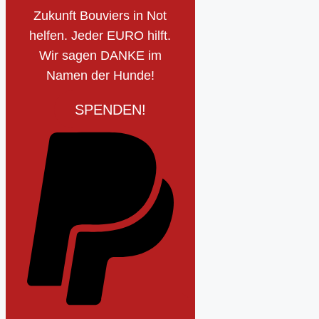
Zukunft Bouviers in Not
helfen. Jeder EURO hilft.
Wir sagen DANKE im
Namen der Hunde!
SPENDEN!